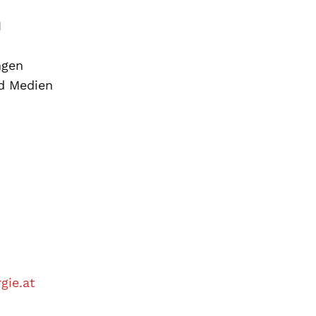
H
ngen
nd Medien
gie.at