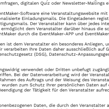
fragen, digitalen Quiz oder Newsletter-Mailings e
EventMaker-Software eine Veranstaltungswebsite mit
lisierte Einladungsmails. Die Eingeladenen regist
igungsmails. Der Veranstalter kann über jedes inte
ermöglicht dem Veranstalter darüber hinaus die sch
entMaker durch die EventMaker-APP und EventMake
n ist dem Veranstalter ein besonderes Anliegen, un
 verarbeiten Ihre Daten daher ausschließlich auf G
nschutzgesetz (DSG), Datenschutz-Anpassungsges
ngswidrig verwendet oder Dritten unbefugt zugäng
fen. Bei der Datenverarbeitung wird der Veranstalt
m Rahmen des Auftrags und der Weisung des Veranst
er wurden zum Schutz Ihrer persönlichen Daten auf 
eendigung der Tätigkeit für den Veranstalter aufrec
rsonenbezogenen Daten, die durch den Veranstalter 