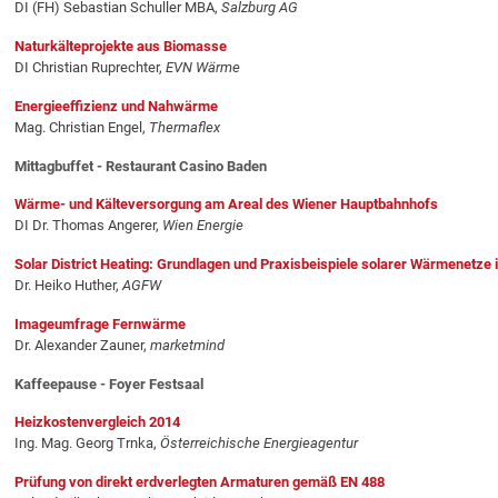
DI (FH) Sebastian Schuller MBA,
Salzburg AG
Naturkälteprojekte aus Biomasse
DI Christian Ruprechter,
EVN Wärme
Energieeffizienz und Nahwärme
Mag. Christian Engel,
Thermaflex
Mittagbuffet - Restaurant Casino Baden
Wärme- und Kälteversorgung am Areal des Wiener Hauptbahnhofs
DI Dr. Thomas Angerer,
Wien Energie
Solar District Heating: Grundlagen und Praxisbeispiele solarer Wärmenetze 
Dr. Heiko Huther,
AGFW
Imageumfrage Fernwärme
Dr. Alexander Zauner,
marketmind
Kaffeepause - Foyer Festsaal
Heizkostenvergleich 2014
Ing. Mag. Georg Trnka,
Österreichische Energieagentur
Prüfung von direkt erdverlegten Armaturen gemäß EN 488