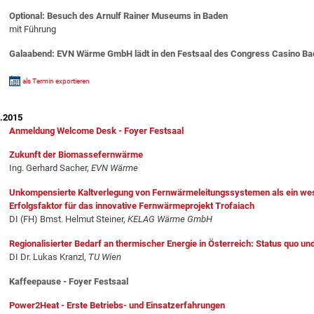
Optional: Besuch des Arnulf Rainer Museums in Baden
mit Führung
Galaabend: EVN Wärme GmbH lädt in den Festsaal des Congress Casino Bad
als Termin exportieren
3.2015
Anmeldung Welcome Desk - Foyer Festsaal
Zukunft der Biomassefernwärme
Ing. Gerhard Sacher,
EVN Wärme
Unkompensierte Kaltverlegung von Fernwärmeleitungssystemen als ein wes
Erfolgsfaktor für das innovative Fernwärmeprojekt Trofaiach
DI (FH) Bmst. Helmut Steiner,
KELAG Wärme GmbH
Regionalisierter Bedarf an thermischer Energie in Österreich: Status quo un
DI Dr. Lukas Kranzl,
TU Wien
Kaffeepause - Foyer Festsaal
Power2Heat - Erste Betriebs- und Einsatzerfahrungen