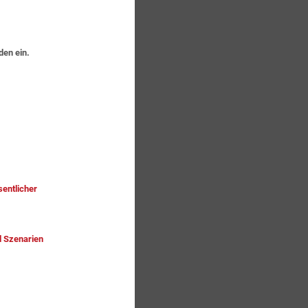
en ein.
entlicher
d Szenarien