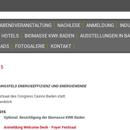
ABENDVERANSTALTUNG
NACHLESE
ANMELDUNG
IND
HOTELS
BIOMASSE KWK BADEN
AUSSTELLUNGEN IN B
ADS
FOTOGALERIE
KONTAKT
15
NGSFELD ENERGIEEFFIZIENZ UND ENERGIEWENDE
estsaal des Congress Casino Baden statt.
senböck
2015
Optional: Besichtigung der Biomasse KWK Baden
Anmeldung Welcome Desk - Foyer Festsaal