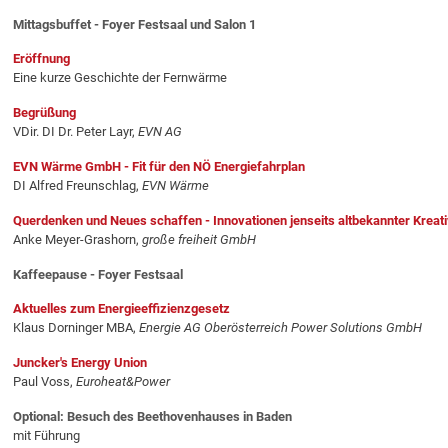
Mittagsbuffet - Foyer Festsaal und Salon 1
Eröffnung
Eine kurze Geschichte der Fernwärme
Begrüßung
VDir. DI Dr. Peter Layr,
EVN AG
EVN Wärme GmbH - Fit für den NÖ Energiefahrplan
DI Alfred Freunschlag,
EVN Wärme
Querdenken und Neues schaffen - Innovationen jenseits altbekannter Kreati
Anke Meyer-Grashorn,
große freiheit GmbH
Kaffeepause - Foyer Festsaal
Aktuelles zum Energieeffizienzgesetz
Klaus Dorninger MBA,
Energie AG Oberösterreich Power Solutions GmbH
Juncker's Energy Union
Paul Voss,
Euroheat&Power
Optional: Besuch des Beethovenhauses in Baden
mit Führung