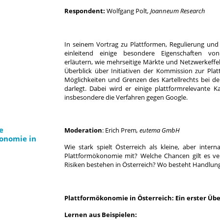
Respondent:
Wolfgang Polt
, Joanneum Research
In seinem Vortrag zu Plattformen, Regulierung und
einleitend einige besondere Eigenschaften von
erläutern, wie mehrseitige Märkte und Netzwerkeffek
Überblick über Initiativen der Kommission zur Plat
Möglichkeiten und Grenzen des Kartellrechts bei d
darlegt. Dabei wird er einige plattformrelevante Ka
insbesondere die Verfahren gegen Google.
e
Moderation
: Erich Prem
, eutema GmbH
onomie in
Wie stark spielt Österreich als kleine, aber intern
Plattformökonomie mit? Welche Chancen gilt es v
Risiken bestehen in Österreich? Wo besteht Handlun
P
lattformökonomie in Österreich: Ein erster Übe
Lernen aus Beispielen: