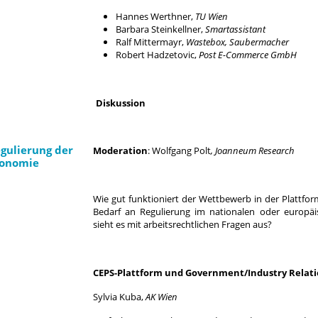
Hannes Werthner,
TU Wien
Barbara Steinkellner,
Smartassistant
Ralf Mittermayr,
Wastebox, Saubermacher
Robert Hadzetovic,
Post E-Commerce GmbH
Diskussion
egulierung der
Moderation
: Wolfgang Polt
, Joanneum Research
konomie
Wie gut funktioniert der Wettbewerb in der Plattf
Bedarf an Regulierung im nationalen oder europä
sieht es mit arbeitsrechtlichen Fragen aus?
CEPS-Plattform und Government/Industry Relat
Sylvia Kuba,
AK Wien