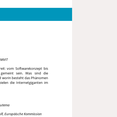
BMVIT
breit: vom Softwarekonzept bis
 gemeint sein. Was sind die
nd worin besteht das Phänomen
pielen die Internetgiganten im
eutema
lf
, Europäische Kommission