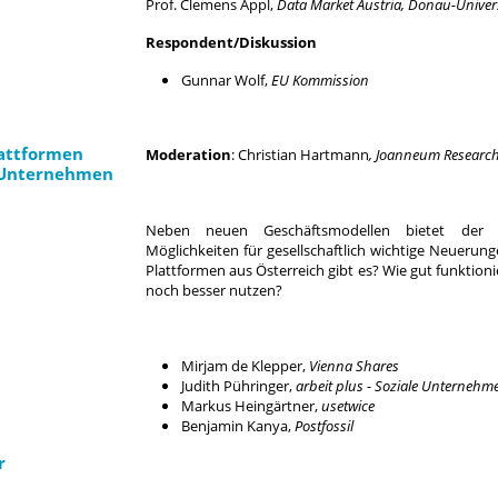
Prof. Clemens Appl,
Data Market Austria, Donau-Univer
Respondent/Diskussion
Gunnar Wolf,
EU Kommission
lattformen
Moderation
: Christian Hartmann
, Joanneum Researc
 Unternehmen
Neben neuen Geschäftsmodellen bietet der 
Möglichkeiten für gesellschaftlich wichtige Neuerunge
Plattformen aus Österreich gibt es? Wie gut funktioni
noch besser nutzen?
Mirjam de Klepper,
Vienna Shares
Judith Pühringer,
arbeit plus - Soziale Unternehm
Markus Heingärtner,
usetwice
Benjamin Kanya,
Postfossil
r