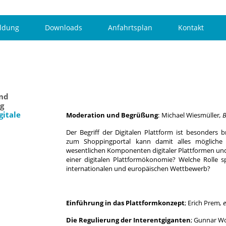
ldung
Downloads
Anfahrtsplan
Kontakt
und
ng
gitale
Moderation und Begrüßung
:
Michael Wiesmüller
, 
Der Begriff der Digitalen Plattform ist besonders 
zum Shoppingportal kann damit alles mögliche
wesentlichen Komponenten digitaler Plattformen u
einer digitalen Plattformökonomie? Welche Rolle s
internationalen und europäischen Wettbewerb?
Einführung in das Plattformkonzept
; Erich Prem
, 
Die Regulierung der Interentgiganten
; Gunnar Wo