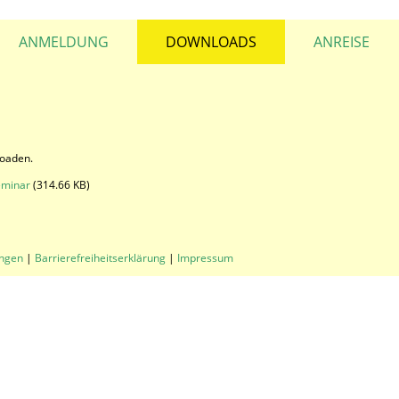
ANMELDUNG
DOWNLOADS
ANREISE
loaden.
eminar
(314.66 KB)
ungen
|
Barrierefreiheitserklärung
|
Impressum