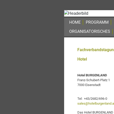
HOME
PROGRAMM
ORGANISATORISCHES
Fachverbandstagun
Hotel
Hotel BURGENLAND
Franz-Schubert-Platz 1
7000 Eisenstadt
Tel: +43/2682/696-0
sales@hotelburgenland.a
Das Hotel BURGENLAND ve