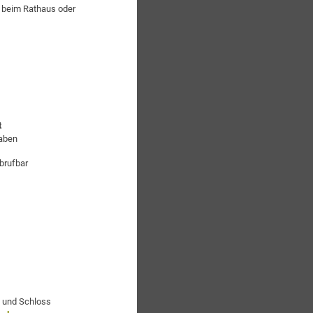
 beim Rathaus oder
t
gaben
brufbar
e und Schloss