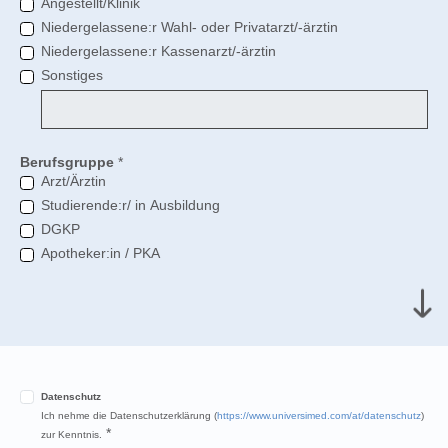
Angestellt/Klinik
Niedergelassene:r Wahl- oder Privatarzt/-ärztin
Niedergelassene:r Kassenarzt/-ärztin
Sonstiges
Berufsgruppe
*
Arzt/Ärztin
Studierende:r/ in Ausbildung
DGKP
Apotheker:in / PKA
Datenschutz
Ich nehme die Datenschutzerklärung (
https://www.universimed.com/at/datenschutz
)
*
zur Kenntnis.