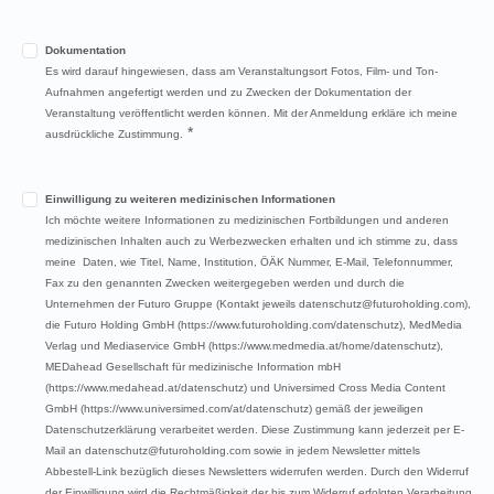
Dokumentation
Es wird darauf hingewiesen, dass am Veranstaltungsort Fotos, Film- und Ton-
Aufnahmen angefertigt werden und zu Zwecken der Dokumentation der
Veranstaltung veröffentlicht werden können. Mit der Anmeldung erkläre ich meine
*
ausdrückliche Zustimmung.
Einwilligung zu weiteren medizinischen Informationen
Ich möchte weitere Informationen zu medizinischen Fortbildungen und anderen
medizinischen Inhalten auch zu Werbezwecken erhalten und ich stimme zu, dass
meine Daten, wie Titel, Name, Institution, ÖÄK Nummer, E-Mail, Telefonnummer,
Fax zu den genannten Zwecken weitergegeben werden und durch die
Unternehmen der Futuro Gruppe (Kontakt jeweils datenschutz@futuroholding.com),
die Futuro Holding GmbH (https://www.futuroholding.com/datenschutz), MedMedia
Verlag und Mediaservice GmbH (https://www.medmedia.at/home/datenschutz),
MEDahead Gesellschaft für medizinische Information mbH
(https://www.medahead.at/datenschutz) und Universimed Cross Media Content
GmbH (https://www.universimed.com/at/datenschutz) gemäß der jeweiligen
Datenschutzerklärung verarbeitet werden. Diese Zustimmung kann jederzeit per E-
Mail an datenschutz@futuroholding.com sowie in jedem Newsletter mittels
Abbestell-Link bezüglich dieses Newsletters widerrufen werden. Durch den Widerruf
der Einwilligung wird die Rechtmäßigkeit der bis zum Widerruf erfolgten Verarbeitung