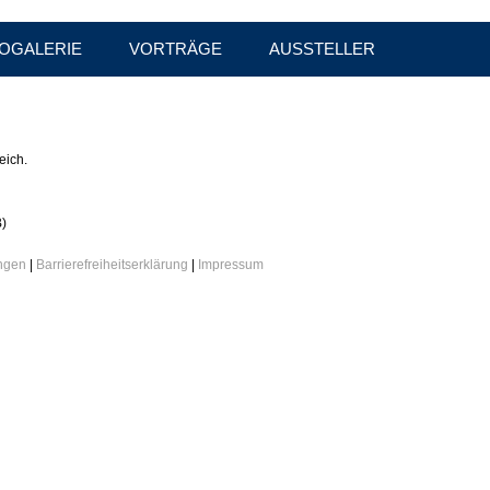
OGALERIE
VORTRÄGE
AUSSTELLER
eich.
)
ungen
|
Barrierefreiheitserklärung
|
Impressum