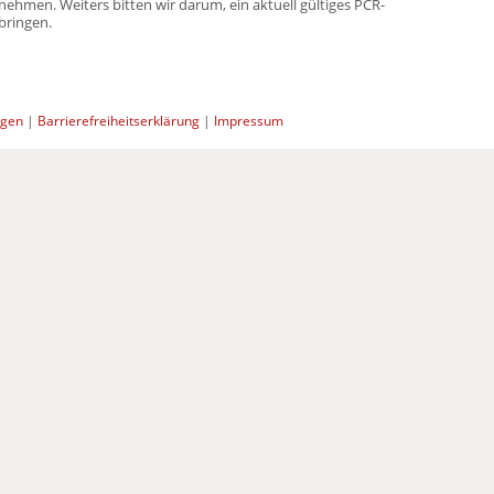
nehmen. Weiters bitten wir darum, ein aktuell gültiges PCR-
bringen.
ngen
|
Barrierefreiheitserklärung
|
Impressum