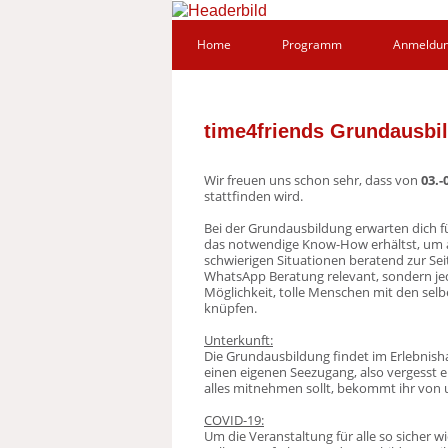
Home
Programm
Anmeldu
time4friends Grundausbi
Wir freuen uns schon sehr, dass von
03.-
stattfinden wird.
Bei der Grundausbildung erwarten dich 
das notwendige Know-How erhältst, um al
schwierigen Situationen beratend zur Seit
WhatsApp Beratung relevant, sondern jed
Möglichkeit, tolle Menschen mit den sel
knüpfen.
Unterkunft:
Die Grundausbildung findet im Erlebnisha
einen eigenen Seezugang, also vergesst e
alles mitnehmen sollt, bekommt ihr von 
COVID-19:
Um die Veranstaltung für alle so sicher 