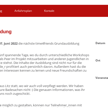
ng
Anfahrtsplan
Kontakt
ldung
Datum
07. Juni 2022
die nächste time4friends Grundausbildung
fünf spannende Tage, wo du durch unterschiedliche Workshops
s Peer im Projekt mitzuarbeiten und anderen Jugendlichen in
Ort
e stehst. Die Inhalte der Ausbildung sind nicht nur für die
e_r profitiert auch persönlich davon. Außerdem hast du die
ben Interessen kennen zu lernen und neue Freundschaften zu
Veransta
us Litz statt, wo wir auch voll verpflegt werden. Wir haben
ure Badesachen nicht :) Die genauen Informationen, was ihr
uns noch zugeschickt.
wie möglich zu gestalten, können nur Teilnehmer_innen mit