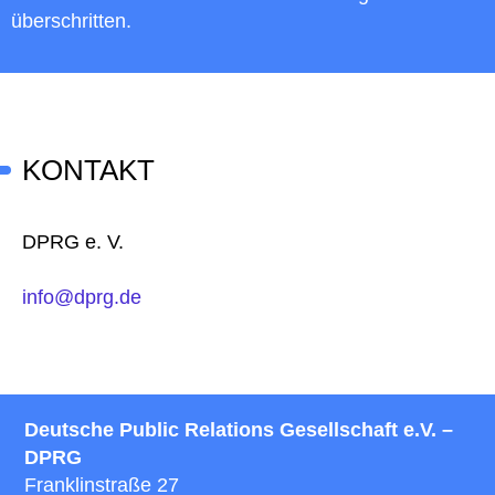
überschritten.
KONTAKT
DPRG e. V.
info@dprg.de
Deutsche Public Relations Gesellschaft e.V. –
DPRG
Franklinstraße 27