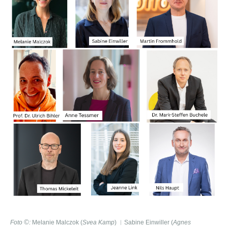
©
Fot
o
:
Melanie Malczok (
Svea Kamp
) ︱Sabine Einwiller (
Agnes