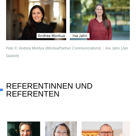
©
Fot
o
:
Andrea Montua (
MontuaPartner Communications
) ︱Ina Jahn (
Jan
Gutzeit
)
REFERENTINNEN UND
REFERENTEN