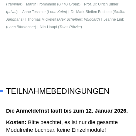
Prammer
)︱Martin Frommhold (
OTTO Group
)︱
Prof. Dr. Ulrich Bihler
(
privat
)
︱Anne Tessmer (
Leon Kelm
)︱Dr. Mark-Steffen Buchele (
Steffen
Junghans)
︱Thomas Mickeleit (
Alex Schelbert
,
Wildcard
)︱Jeanne Link
(
Lena Biberacher
)︱
Nils Haupt (
Thies Rätzke
)
TEILNAHMEBEDINGUNGEN
Die Anmeldefrist läuft bis zum 12. Januar 2026.
Kosten:
Bitte beachtet, es ist nur die gesamte
Modulreihe buchbar, keine Einzelmodule!