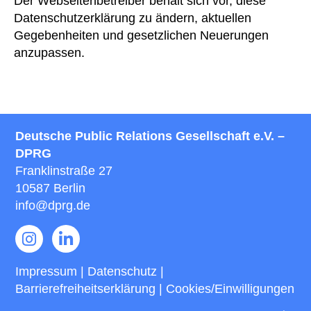
Der Webseitenbetreiber behält sich vor, diese
Datenschutzerklärung zu ändern, aktuellen
Gegebenheiten und gesetzlichen Neuerungen
anzupassen.
Deutsche Public Relations Gesellschaft e.V. –
DPRG
Franklinstraße 27
10587 Berlin
info@dprg.de
Impressum | Datenschutz
|
Barrierefreiheitserklärung
|
Cookies/Einwilligungen