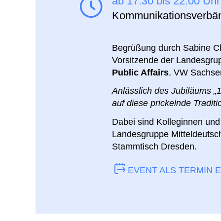
ab 17:30 bis 22:00 Uh
Kommunikationsverbän
Begrüßung durch Sabine Cl
Vorsitzende der Landesgru
Public Affairs
, VW Sachs
Anlässlich des Jubiläums „1
auf diese prickelnde Tradi
Dabei sind Kolleginnen un
Landesgruppe Mitteldeutsc
Stammtisch Dresden.
EVENT ALS TERMIN 