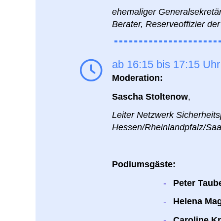
ehemaliger Generalsekretär
Berater, Reserveoffizier d
ab 16:15 bis 17:15 Uh
Moderation:
Sascha Stoltenow
,
Leiter Netzwerk Sicherhei
Hessen/Rheinlandpfalz/Saa
Podiumsgäste:
-
Peter Taub
-
Helena Ma
-
Caroline K