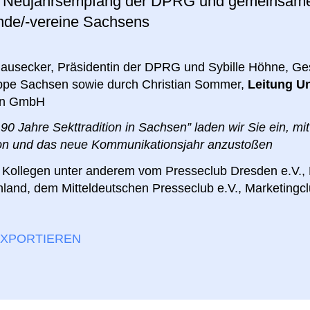
r
Neujahrsempfang der DPRG und gemeinsames 
de/-vereine Sachsens
ausecker, Präsidentin der DPRG und Sybille Höhne, Ge
ppe Sachsen sowie durch Christian Sommer,
Leitung U
en GmbH
90 Jahre Sekttradition in Sachsen” laden wir Sie ein, 
tion und das neue Kommunikationsjahr anzustoßen
d Kollegen unter anderem vom Presseclub Dresden e.V.
hland, dem Mitteldeutschen Presseclub e.V., Marketing
EXPORTIEREN