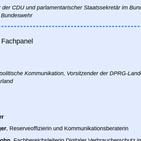
 der CDU und parlamentarischer Staatssekretär im Bunde
er Bundeswehr
r
Fachpanel
tspolitische Kommunikation, Vorsitzender der DPRG-Lan
rland
er
ger
, Reserveoffizierin und Kommunikationsberaterin
rohn
, Fachbereichsleiterin Digitaler Verbraucherschutz i