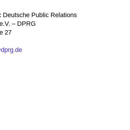
:
Deutsche Public Relations
 e.V. – DPRG
ße 27
@dprg.de