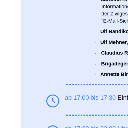
Information
der Zivilge
"E-Mail-Sic
-
Ulf Bandik
-
Ulf Mehner
-
Claudius 
-
Brigadegen
-
Annette Bi
ab 17:00 bis 17:30
Ein