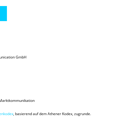
unication GmbH
Marktkommunikation
enkodex
, basierend auf dem Athener Kodex, zugrunde.