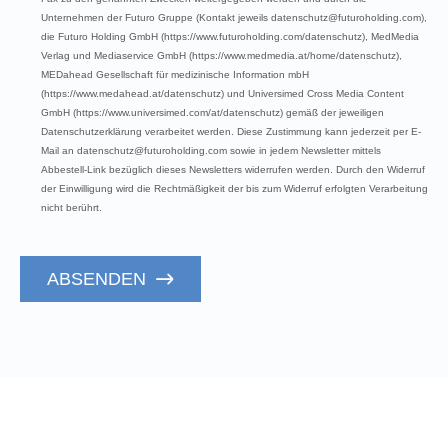
Unternehmen der Futuro Gruppe (Kontakt jeweils datenschutz@futuroholding.com),
die Futuro Holding GmbH (https://www.futuroholding.com/datenschutz), MedMedia
Verlag und Mediaservice GmbH (https://www.medmedia.at/home/datenschutz),
MEDahead Gesellschaft für medizinische Information mbH
(https://www.medahead.at/datenschutz) und Universimed Cross Media Content
GmbH (https://www.universimed.com/at/datenschutz) gemäß der jeweiligen
Datenschutzerklärung verarbeitet werden. Diese Zustimmung kann jederzeit per E-
Mail an datenschutz@futuroholding.com sowie in jedem Newsletter mittels
Abbestell-Link bezüglich dieses Newsletters widerrufen werden. Durch den Widerruf
der Einwilligung wird die Rechtmäßigkeit der bis zum Widerruf erfolgten Verarbeitung
nicht berührt.
ABSENDEN