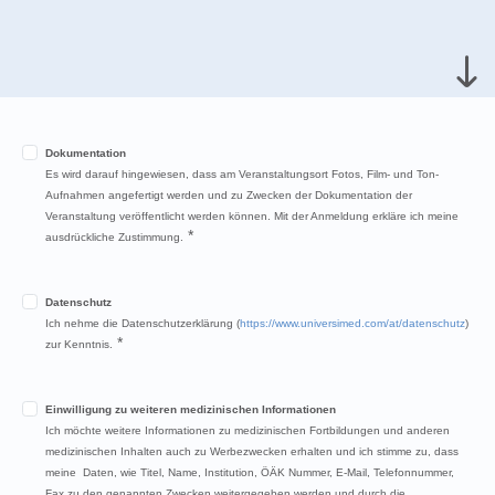
Dokumentation
Es wird darauf hingewiesen, dass am Veranstaltungsort Fotos, Film- und Ton-
Aufnahmen angefertigt werden und zu Zwecken der Dokumentation der
Veranstaltung veröffentlicht werden können. Mit der Anmeldung erkläre ich meine
*
ausdrückliche Zustimmung.
Datenschutz
Ich nehme die Datenschutzerklärung (
https://www.universimed.com/at/datenschutz
)
*
zur Kenntnis.
Einwilligung zu weiteren medizinischen Informationen
Ich möchte weitere Informationen zu medizinischen Fortbildungen und anderen
medizinischen Inhalten auch zu Werbezwecken erhalten und ich stimme zu, dass
meine Daten, wie Titel, Name, Institution, ÖÄK Nummer, E-Mail, Telefonnummer,
Fax zu den genannten Zwecken weitergegeben werden und durch die