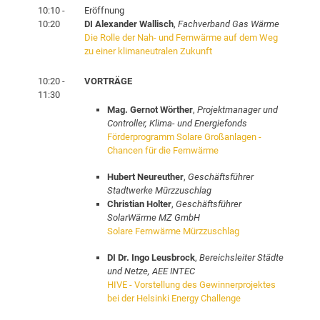
10:10 -
Eröffnung
10:20
DI Alexander Wallisch
,
Fachverband Gas Wärme
Die Rolle der Nah- und Fernwärme auf dem Weg
zu einer klimaneutralen Zukunft
10:20 -
VORTRÄGE
11:30
Mag. Gernot Wörther
,
Projektmanager und
Controller, Klima- und Energiefonds
Förderprogramm Solare Großanlagen -
Chancen für die Fernwärme
Hubert Neureuther
,
Geschäftsführer
Stadtwerke Mürzzuschlag
Christian Holter
,
Geschäftsführer
SolarWärme MZ GmbH
Solare Fernwärme Mürzzuschlag
DI Dr. Ingo Leusbrock
,
Bereichsleiter Städte
und Netze, AEE INTEC
HIVE - Vorstellung des Gewinnerprojektes
bei der Helsinki Energy Challenge